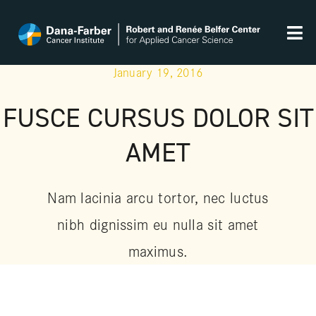
Skip
to
Tog
content
Nav
January 19, 2016
Home
FUSCE CURSUS DOLOR SIT
Our team
AMET
Publications
Nam lacinia arcu tortor, nec luctus
Sponsors
nibh dignissim eu nulla sit amet
maximus.
Contact